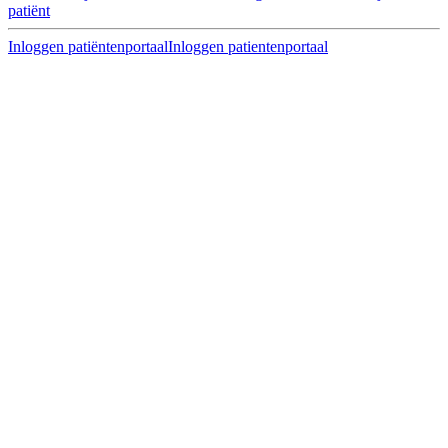
patiënt
Inloggen patiëntenportaal
Inloggen patientenportaal