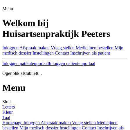
Menu
Welkom bij
Huisartsenpraktijk Peeters
Inloggen
Afspraak maken
Vraag stellen
Medicijnen bestellen
Mijn
medisch dossier
Instellingen
Contact
Inschrijven als patiënt
Inloggen patiëntenportaal
Inloggen patientenportaal
Ogenblik alstublieft...
Menu
Sluit
Letters
Kleur
Taal
Homepage
Inloggen
Afspraak maken
Vraag stellen
Medicijnen
bestellen
Mijn medisch dossier
Instellingen
Contact
Inschrijven als